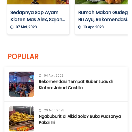
Sedapnya Sop Ayam
Rumah Makan Gudeg
Klaten Mas Alex, Sajian
Bu Ayu, Rekomendasi
Masakan Tradisional
Restoran yang
07 Mei, 2023
10 Apr, 2023
yang Nikmat dengan
Menyajikan Masakan
Harga Terjangkau
Jawa di Balikpapan
POPULAR
04 Apr, 2023
Rekomendasi Tempat Buber Luas di
Klaten: Jabud Castillo
29 Mar, 2023
Ngabuburit di Alkid Solo? Buka Puasanya
Pakai Ini