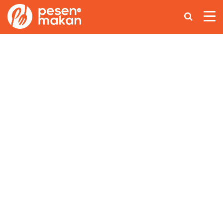
Home
Makanan Nusantara
Asian Food
Coffee Lovers
Lainnya
Ikuti Kami di: