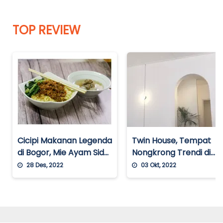
Makanan Khas
Mencicipi Modifikasi Kuliner Steak
Belanda di Warung Selat Solo Mbak Lies
TOP REVIEW
3 tahun yang lalu
Makanan Khas
Sop Ayam Pak Min Klaten, Sederhana
tapi Melegenda
4 tahun yang lalu
Makanan Khas
Cicipi Ayam Goreng Kalasan yang
Bercita Rasa Manis dan Gurih
Cicipi Makanan Legenda
Twin House, Tempat
4 tahun yang lalu
di Bogor, Mie Ayam Sido
Nongkrong Trendi di
Mampir
Blok M
28 Des, 2022
03 Okt, 2022