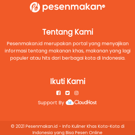
Popular
Rekomendasi Tempat Buber Luas di
Klaten: Jabud Castillo
3 tahun yang lalu
Tentang Kami
Pesenmakan.id merupakan portal yang menyajikan
Tradisional
informasi tentang makanan khas, makanan yang lagi
Cicipi Sedapnya Sop Ayam Pak Kus
populer atau hits dari berbagai kota di Indonesia.
Klaten di Balikpapan
3 tahun yang lalu
Ikuti Kami
Support By
© 2021 Pesenmakan.id - Info Kuliner Khas Kota-Kota di
Indonesia yang Bisa Pesen Online