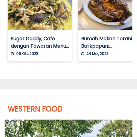
Sugar Daddy, Cafe
Rumah Makan Torani
dengan Tawaran Menu
Balikpapan:
Khas Manado Hingga
Rekomendasi Restoran
09 Okt, 2023
24 Mei, 2023
Kopi Maniso
Cocok untuk
Penggemar Seafood
dan Kepiting
WESTERN FOOD