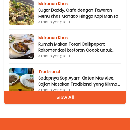
Makanan Khas
Sugar Daddy, Cafe dengan Tawaran
Menu Khas Manado Hingga Kopi Maniso
3 tahun yang lalu
Makanan Khas
Rumah Makan Torani Balikpapan:
Rekomendasi Restoran Cocok untuk
Penggemar Seafood dan Kepiting
3 tahun yang lalu
Tradisional
Sedapnya Sop Ayam Klaten Mas Alex,
Sajian Masakan Tradisional yang Nikmat
dengan Harga Terjangkau
3 tahun yang lalu
View All
Tradisional
Rumah Makan Gudeg Bu Ayu,
Rekomendasi Restoran yang Menyajikan
Masakan Jawa di Balikpapan
3 tahun yang lalu