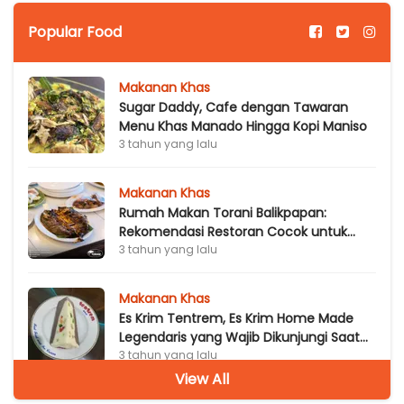
Popular Food
Makanan Khas
Sugar Daddy, Cafe dengan Tawaran
Menu Khas Manado Hingga Kopi Maniso
3 tahun yang lalu
Makanan Khas
Rumah Makan Torani Balikpapan:
Rekomendasi Restoran Cocok untuk
Penggemar Seafood dan Kepiting
3 tahun yang lalu
Makanan Khas
Es Krim Tentrem, Es Krim Home Made
Legendaris yang Wajib Dikunjungi Saat
ke Solo
3 tahun yang lalu
View All