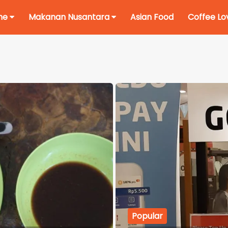
me
Makanan Nusantara
Asian Food
Coffee Lo
Ikuti Kami di:
Popular