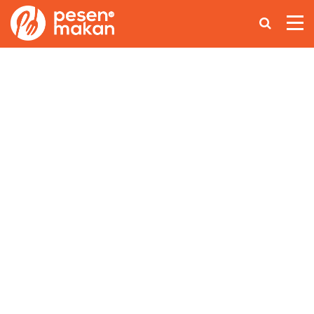
Home
Makanan Nusantara
Asian Food
Coffee Lovers
Lainnya
Ikuti Kami di: