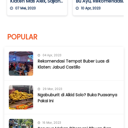
Klaten Mas Alex, Sajian
Bu Ayu, Rekomendasi
Masakan Tradisional
Restoran yang
07 Mei, 2023
10 Apr, 2023
yang Nikmat dengan
Menyajikan Masakan
Harga Terjangkau
Jawa di Balikpapan
POPULAR
04 Apr, 2023
Rekomendasi Tempat Buber Luas di
Klaten: Jabud Castillo
29 Mar, 2023
Ngabuburit di Alkid Solo? Buka Puasanya
Pakai Ini
16 Mar, 2023