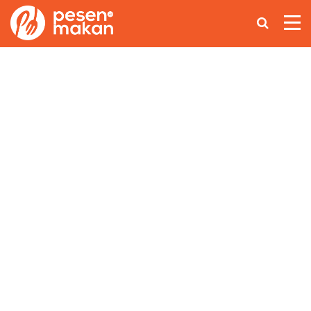
Home
Makanan Nusantara
Asian Food
Coffee Lovers
Lainnya
Ikuti Kami di: