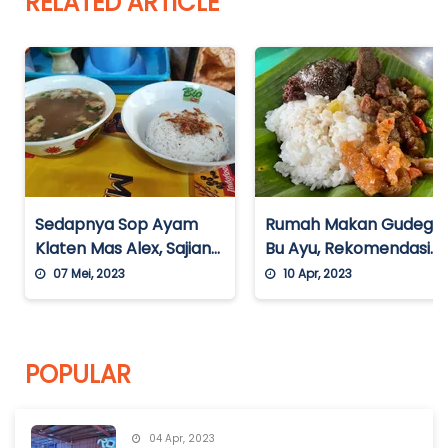
RELATED ARTICLE
Sedapnya Sop Ayam
Rumah Makan Gudeg
Klaten Mas Alex, Sajian
Bu Ayu, Rekomendasi
Masakan Tradisional
Restoran yang
07 Mei, 2023
10 Apr, 2023
yang Nikmat dengan
Menyajikan Masakan
Harga Terjangkau
Jawa di Balikpapan
POPULAR
04 Apr, 2023