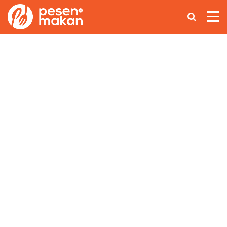
Home
Makanan Nusantara
Asian Food
Coffee Lovers
Lainnya
Ikuti Kami di: