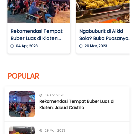
Rekomendasi Tempat
Ngabuburit di Alkid
Buber Luas di Klaten:
Solo? Buka Puasanya
Jabud Castillo
Pakai Ini
04 Apr, 2023
29 Mar, 2023
POPULAR
04 Apr, 2023
Rekomendasi Tempat Buber Luas di
Klaten: Jabud Castillo
29 Mar, 2023