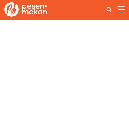
Home
Makanan Nusantara
Asian Food
Coffee Lovers
Lainnya
Ikuti Kami di: