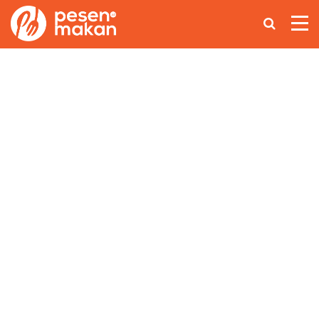
Home
Makanan Nusantara
Asian Food
Coffee Lovers
Lainnya
Ikuti Kami di: