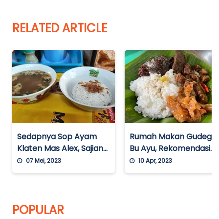
RELATED ARTICLE
Sedapnya Sop Ayam
Rumah Makan Gudeg
Klaten Mas Alex, Sajian
Bu Ayu, Rekomendasi
Masakan Tradisional
Restoran yang
07 Mei, 2023
10 Apr, 2023
yang Nikmat dengan
Menyajikan Masakan
Harga Terjangkau
Jawa di Balikpapan
POPULAR