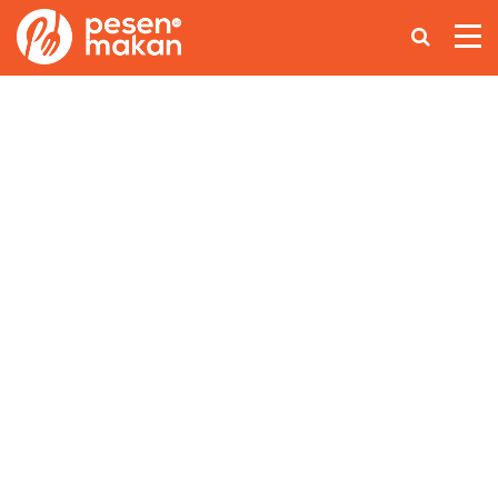
Home
Makanan Nusantara
Asian Food
Coffee Lovers
Lainnya
Ikuti Kami di: