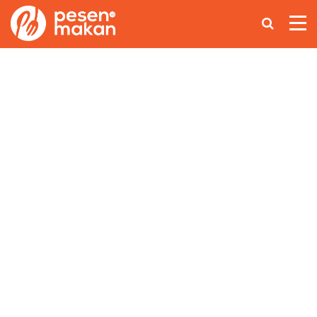
Home
Makanan Nusantara
Asian Food
Coffee Lovers
Lainnya
Ikuti Kami di: