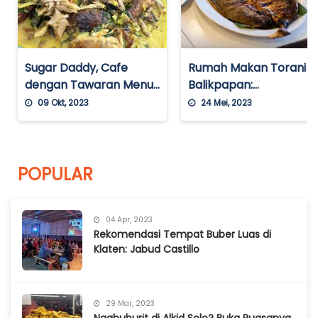
Sugar Daddy, Cafe
Rumah Makan Torani
dengan Tawaran Menu
Balikpapan:
Khas Manado Hingga
Rekomendasi Restoran
09 Okt, 2023
24 Mei, 2023
Kopi Maniso
Cocok untuk
Penggemar Seafood
dan Kepiting
POPULAR
04 Apr, 2023
Rekomendasi Tempat Buber Luas di
Klaten: Jabud Castillo
29 Mar, 2023