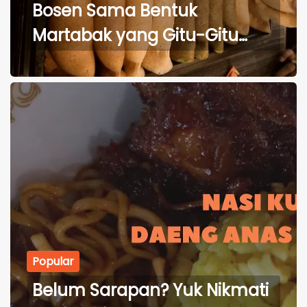
Bosen Sama Bentuk
Martabak yang Gitu-Gitu
Aja? Cobain Martabak Unik
Satu ini
Popular
Belum Sarapan? Yuk Nikmati